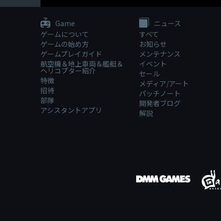
Game
ニュース
ゲームについて
すべて
ゲームの始め方
お知らせ
ゲームプレイガイド
メンテナンス
航空機＆地上車両＆艦艇＆
イベント
ヘリコプター紹介
セール
特徴
メディア/アート
招待
パッチノート
部隊
開発者ブログ
アシスタントアプリ
解説