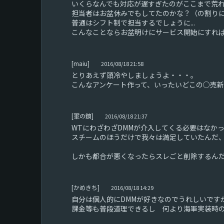
いくらなんでも対応が遅すぎたのがここまで荒
担当者はお盆休みでもしてたのかな？（の割り
普通はシフト制で担当するでしょうに...
こんなことならお盆明けにサービス開始にすれ
[maiu]
2016/08/18 21:58
とりあえず頭冷やしましょうよ・・・。
こんなアンケート作って、いったいどこの○売
[軍の鏡]
2016/08/18 21:37
WTにわざわざDMMが介入してくる必要はなか
スチームのほうだけで我々は満足していたんだ、何を
しかも都合が悪くなったらスレごと削除するん
[かめきち]
2016/08/18 14:29
自分は個人的にDMMが好きなのでうれしいです
課金等も普段道理できるし 何より海軍実装時