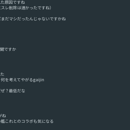
れた原因ですね
にスレ削除は速かったですね）
ばまだマシだったんじゃないですかね
新聞ですか
った
考えてやがるgaijin
だぜ？最低だな
がね
の艦これとのコラボも気になる