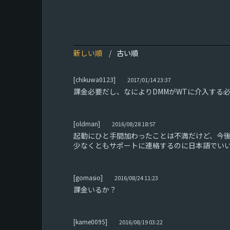
新しい順
古い順
[chikuwa0123]
2017/01/14 23:37
課金必要だし、なによりDMMがWTに介入する
[oldman]
2016/08/28 18:57
起動にひと手間加わったことは不満だけど、今
少なくともサポートに連絡するのに日本語でい
[gomasio]
2016/08/24 11:23
課金いるか？
[kame0095]
2016/08/19 03:22