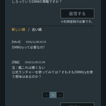
しろっていうDMMの策略ですか？
返信する
※利用登録が必要です。
新しい順
古い順
[tetu4]
2016/11/06 20:19
DMM(ryって必要なの?
[羽田]
2016/11/05 21:09
注：艦これは悪くない
公式ランチャーを使ってみては？そもそもDMM(ryを使
う意味はあるのか？
«
1
»