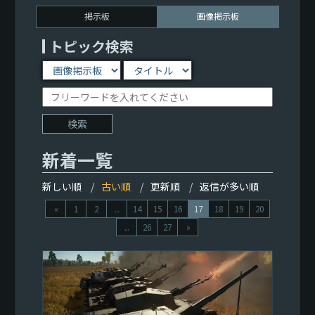
掲示板
画像掲示板
トピック検索
新着一覧
新しい順
古い順
更新順
返信が多い順
«
1
2
...
14
15
16
17
18
19
20
...
26
27
»