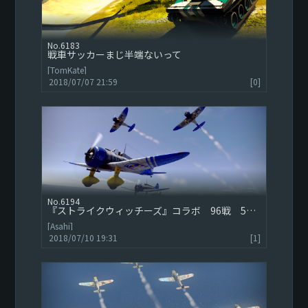
6183
戦車サッカーまじ半端ないって
[TomKate]
2018/07/07 21:59
[0]
6194
『ストライクウィッチーズ』コラボ 96戦 5機編成 =SFTS=
[Asahi]
2018/07/10 19:31
[1]