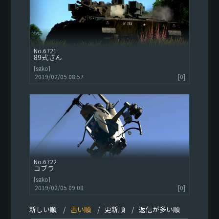
6721
89式さん
[sgko]
2019/02/05 08:57
[0]
6722
コブラ
[sgko]
2019/02/05 09:08
[0]
新しい順
古い順
更新順
返信が多い順