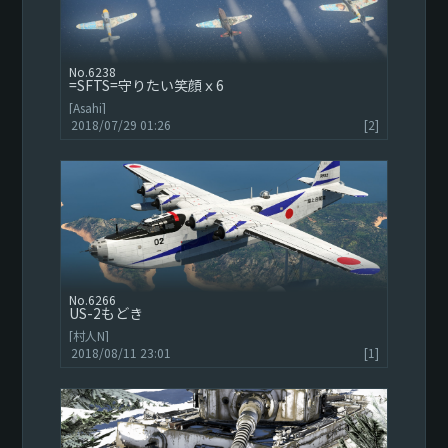
6238
=SFTS=守りたい笑顔ｘ6
[Asahi]
2018/07/29 01:26
[2]
6266
US-2もどき
[村人N]
2018/08/11 23:01
[1]