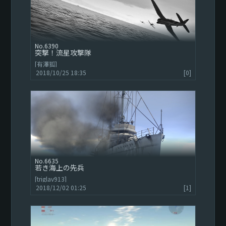
6390
突撃！流星攻撃隊
[有澤狐]
2018/10/25 18:35
[0]
6635
若き海上の先兵
[triglav913]
2018/12/02 01:25
[1]