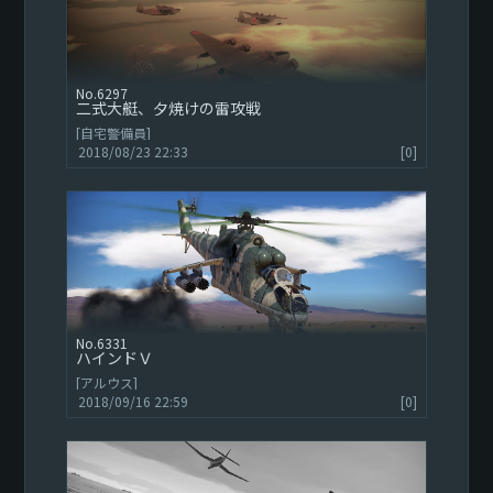
6297
二式大艇、夕焼けの雷攻戦
[自宅警備員]
2018/08/23 22:33
[0]
6331
ハインドＶ
[アルウス]
2018/09/16 22:59
[0]