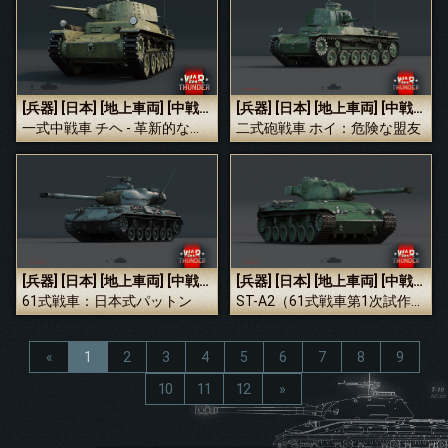
[兵器]
[日本]
[地上車両]
[中戦車]
[兵器]
[日本]
[地上車両]
[中戦車]
一式中戦車 チヘ - 革新的な進化
二式砲戦車 ホイ：危険な盟友
[兵器]
[日本]
[地上車両]
[中戦車]
[兵器]
[日本]
[地上車両]
[中戦車]
61式戦車：日本式パットン
ST-A2（61式戦車第1次試作車第2案）：目標へ近づく1歩
«
1
2
3
4
5
6
7
8
9
10
11
12
»