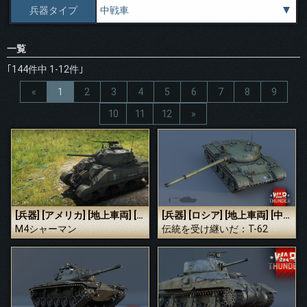
兵器タイプ
一覧
｢144件中 1-12件｣
«
1
2
3
4
5
6
7
8
9
10
11
12
»
[兵器]
[アメリカ]
[地上車両]
[中戦車]
[兵器]
[ロシア]
[地上車両]
[中戦車]
M4シャーマン
伝統を受け継いだ：T-62