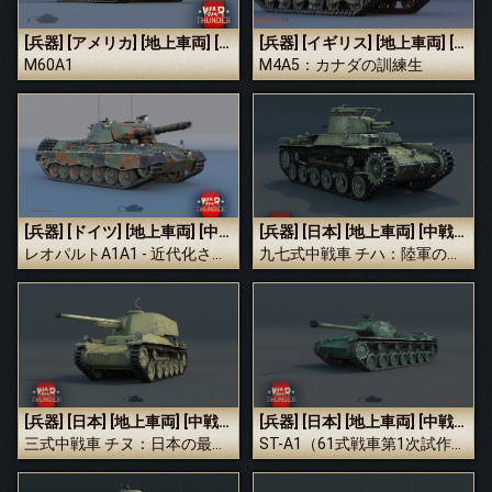
[兵器]
[アメリカ]
[地上車両]
[中戦車]
[兵器]
[イギリス]
[地上車両]
[中戦車]
M60A1
M4A5：カナダの訓練生
[兵器]
[ドイツ]
[地上車両]
[中戦車]
[兵器]
[日本]
[地上車両]
[中戦車]
レオパルトA1A1 - 近代化された電撃戦
九七式中戦車 チハ：陸軍の希望
[兵器]
[日本]
[地上車両]
[中戦車]
[兵器]
[日本]
[地上車両]
[中戦車]
三式中戦車 チヌ：日本の最後の砦
ST-A1（61式戦車第1次試作車第1案）：新時代への1歩