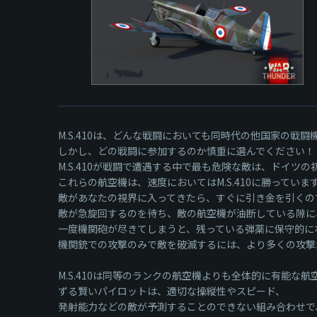
M.S.410は、どんな戦闘においても同時代の他国家の戦
しかし、どの戦闘に参加するのか慎重に選んでください！
M.S.410が戦闘で遭遇する中で最も危険な敵は、ドイツの初期
これらの航空機は、速度においてはM.S.410に勝っていま
敵があなたの視界に入ってきたら、すぐに引き金を引くの
敵が急旋回するのを待ち、敵の航空機が油断している隙に、M
一度機関砲が尽きてしまうと、残っている弾薬に保守的に
機関銃での攻撃のみで敵を破滅するには、より多くの攻撃
M.S.410は同等のランクの航空機よりも全体的に有能な航
ずる賢いパイロットは、適切な操縦性やスピード、
発射能力などの敵が予測することのできない組み合わせで