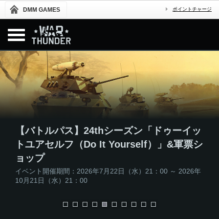
DMM GAMES
ポイントチャージ
イッ
軍票シ
『War Thunder』：第3次歩兵クロー
26年
ベータテスト（CBT）