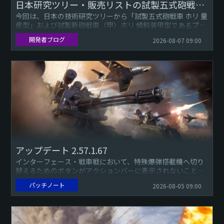
日本研究ツリー・販売リストの試製五式砲戦車ホリ退役
今回は、日本の技術研究ツリーから「試製五式砲戦車 ホリ 量
産型」および試製新砲戦車（甲）ホリ 傾斜装甲型であるプレ
ミアム車両の「試製五式砲戦車 ホリ 試作型」の
開発者ブログ
2026-08-07 09:00
アップデート 2.57.1.67
インターフェース・戦車戦において、特殊爆弾搭載機へ切り
替えるためのボタンがアクションバーに表示されないことが
あった不具合を修正しました。ロケーションとミッション
パッチノート
2026-08-05 09:00