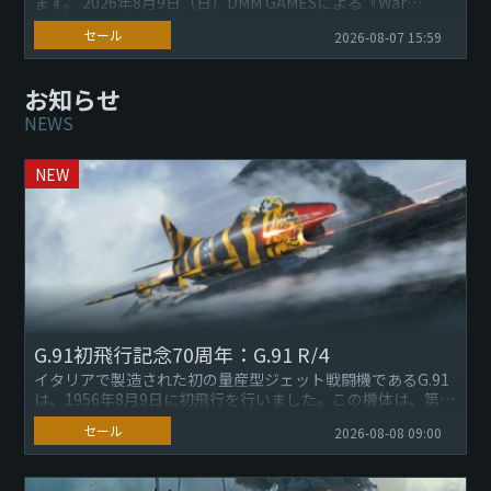
ます。 2026年8月9日（日）DMM GAMESによる『War
Thunder』日本サー
セール
2026-08-07 15:59
お知らせ
NEWS
NEW
G.91初飛行記念70周年：G.91 R/4
イタリアで製造された初の量産型ジェット戦闘機であるG.91
は、1956年8月9日に初飛行を行いました。この機体は、第二
次世界大戦後のイタリア軍事航空の復活の
セール
2026-08-08 09:00