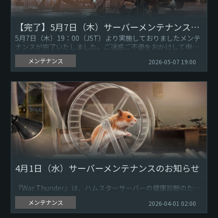
【完了】5月7日（木）サーバーメンテナンスのお知らせ
5月7日（木）19：00（JST）より実施しておりましたメンテ
ナンスが完了いたしました。ご迷惑ご不便をおかけして申し
訳ありません。引き続き『War Thunder』をよろしくお願
メンテナンス
2026-05-07 19:00
い...
4月1日（水）サーバーメンテナンスのお知らせ
『War Thunder』は、ハムスターサーバーの健康診断のた
め、4月1日（水）18:00（JST）にオフラインになります。ハ
メンテナンス
2026-04-01 02:00
ムスターの回し車に油を差し、ひまわりの種を補充の上...