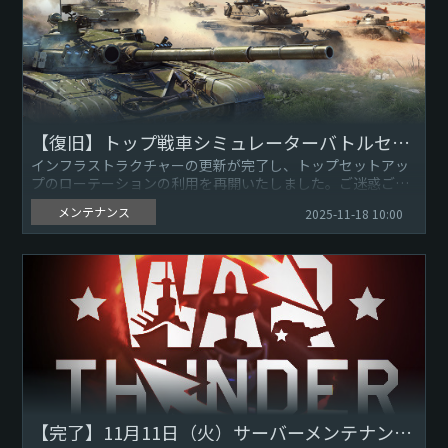
【復旧】トップ戦車シミュレーターバトルセットアップ一時停止のお知らせ
インフラストラクチャーの更新が完了し、トップセットアッ
プのローテーションの利用を再開いたしました。ご迷惑ご不
便をおかけして申し訳ありません。引き続き『War
メンテナンス
2025-11-18 10:00
Thunder』をよろ...
【完了】11月11日（火）サーバーメンテナンスのお知らせ