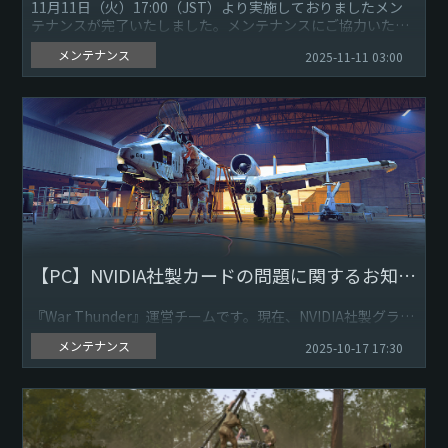
11月11日（火）17:00（JST）より実施しておりましたメン
テナンスが完了いたしました。メンテナンスにご協力いただ
きありがとうございました。
メンテナンス
2025-11-11 03:00
『War Thunder』ゲ...
【PC】NVIDIA社製カードの問題に関するお知らせ
『War Thunder』運営チームです。現在、NVIDIA社製グラフ
ィックスボード・ビデオカードを搭載したパソコンでプレイ
メンテナンス
2025-10-17 17:30
中、一部のプレイヤーでゲームのフリーズやクラッシュす...