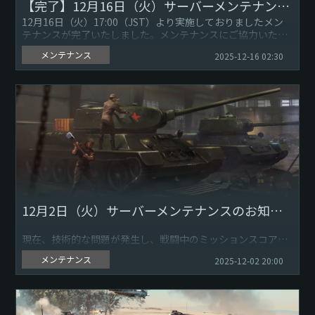
【完了】12月16日（火）サーバーメンテナンスのお知らせ
12月16日（火）17:00（JST）より実施しておりましたメン
テナンスが完了いたしました。メンテナンスにご協力いただ
きありがとうございました。『War Thunder』ゲームサー...
メンテナンス
2025-12-16 02:30
12月2日（火）サーバーメンテナンスのお知らせ
現在、技術的な問題が発生し、戦闘中のミッションスコアと
スポーンポイントが正常に獲得できない場合があります。ご
メンテナンス
2025-12-02 20:00
迷惑ご不便をお掛けしておりますこと申し訳ございません。
開発会社Gai...