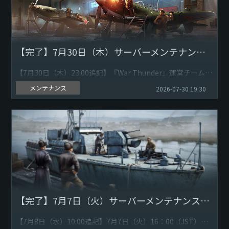
【完了】7月30日（木）サーバーメンテナンスのお知らせ
【7月30日（木）23:00追記】『War Thunder』運営チームで
す。開発会社Gaijin Entertainmentによるゲームサーバー上
メンテナンス
2026-07-30 19:30
における技術的な問題の修正対応...
【完了】7月7日（火）サーバーメンテナンスのお知らせ
【7月8日（水）10:00追記】7月7日（火）16：00（JST）よ