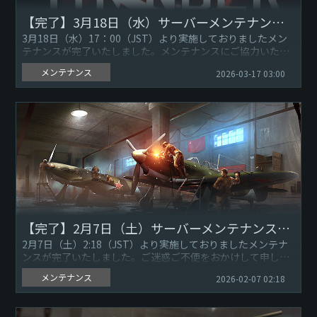
【完了】3月18日（水）サーバーメンテナンスのお知らせ
3月18日（水）17：00（JST）より実施しておりましたメン
テナンスが完了いたしました。メンテナンスにご協力いただ
きありがとうございました。重大な不具合が発見されたた
メンテナンス
2026-03-17 03:00
め、定期メン...
【完了】2月7日（土）サーバーメンテナンスのお知らせ
2月7日（土）2:18（JST）より実施しておりましたメンテナ
ンスが完了いたしました。ご迷惑ご不便をおかけして申し訳
ありません。引き続き『War Thunder』をよろしくお願い
メンテナンス
2026-02-07 02:18
い...