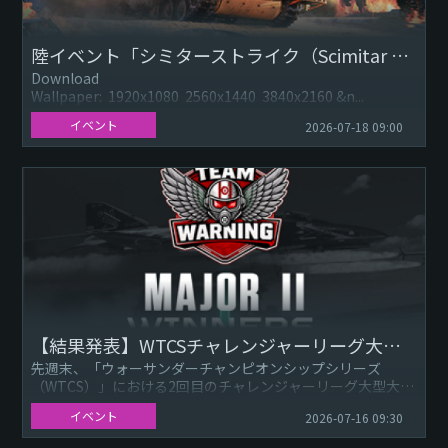
陸イベント「シミターストライク（Scimitar Strike）」：シミター Mk.2
Download
Wallpaper: 1920x1080 2560x1440 3840x2160 &n...
イベント
2026-07-18 09:00
【結果発表】WTCSチャレンジャーリーグ大型大会II：優勝チーム「Team Warning」
先週末、「ウォーサンダーチャンピオンシップシリーズ
（WTCS）」における2回目のチャレンジャーリーグ大型大
会、WTCSチャレンジャーリーグ大型大会IIが幕を閉じまし
イベント
2026-07-16 09:30
た。最終的に、T...