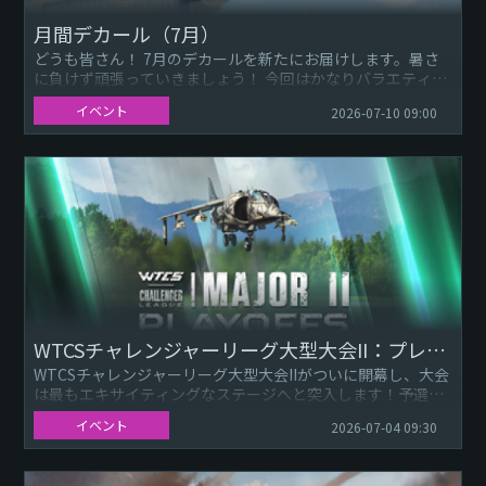
月間デカール（7月）
どうも皆さん！ 7月のデカールを新たにお届けします。暑さ
に負けず頑張っていきましょう！ 今回はかなりバラエティに
富んだラインナップとなっており、パーソナルマーキング、
イベント
2026-07-10 09:00
部隊マーキング...
WTCSチャレンジャーリーグ大型大会II：プレイオフ＆Twitch Drops
WTCSチャレンジャーリーグ大型大会IIがついに開幕し、大会
は最もエキサイティングなステージへと突入します！予選を
勝ち抜いた強豪チームがこの大型大会への出場権を掴み取
イベント
2026-07-04 09:30
り、大会で台頭...