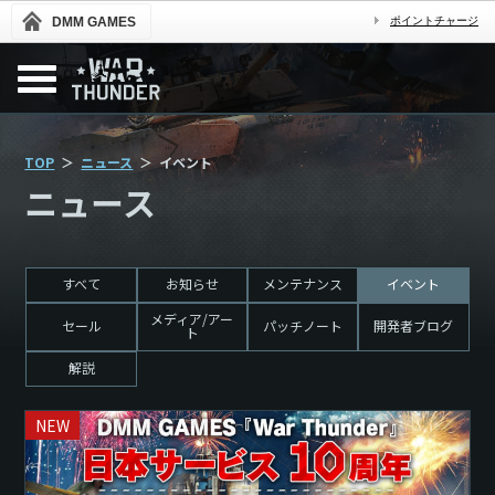
DMM GAMES
ポイントチャージ
TOP
ニュース
イベント
ニュース
すべて
お知らせ
メンテナンス
イベント
メディア/アー
セール
パッチノート
開発者ブログ
ト
解説
NEW