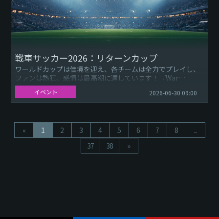
戦車サッカー2026：リターンカップ
ワールドカップは佳境を迎え、各チームは全力でプレイし、
ファンは熱狂、感情は最高潮に達しています！『War
Thunder』で内なるサッカー魂を解き放ちましょう。新たな
イベント
2026-06-30 09:00
報酬セット、リ...
«
1
2
3
4
5
6
7
8
...
37
38
»