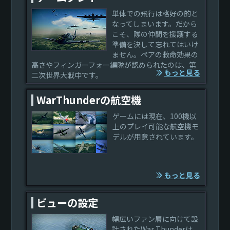
単体での飛行は格好の的と
なってしまいます。だから
こそ、隊の仲間を援護する
準備を決して忘れてはいけ
ません。ペアの救命効果の
高さやフィンガーフォー編隊が認められたのは、第
もっと見る
二次世界大戦中です。
WarThunderの航空機
ゲームには現在、100機以
上のプレイ可能な航空機モ
デルが用意されています。
もっと見る
ビューの設定
幅広いファン層に向けて設
計されたWar Thunderは、