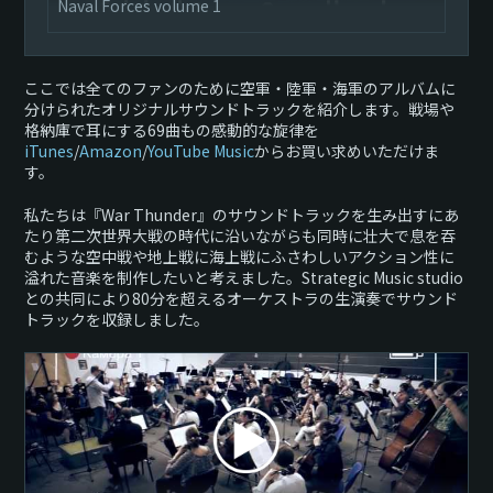
Naval Forces volume 1
ここでは全てのファンのために空軍・陸軍・海軍のアルバムに
分けられたオリジナルサウンドトラックを紹介します。戦場や
格納庫で耳にする69曲もの感動的な旋律を
iTunes
/
Amazon
/
YouTube Music
からお買い求めいただけま
す。
私たちは『War Thunder』のサウンドトラックを生み出すにあ
たり第二次世界大戦の時代に沿いながらも同時に壮大で息を吞
むような空中戦や地上戦に海上戦にふさわしいアクション性に
溢れた音楽を制作したいと考えました。Strategic Music studio
との共同により80分を超えるオーケストラの生演奏でサウンド
トラックを収録しました。