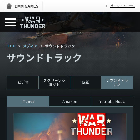
DMM GAMES
ポイントチャージ
TOP
メディア
サウンドトラック
サウンドトラック
スクリーンシ
サウンドトラ
ビデオ
壁紙
ョット
ック
iTunes
Amazon
YouTube Music