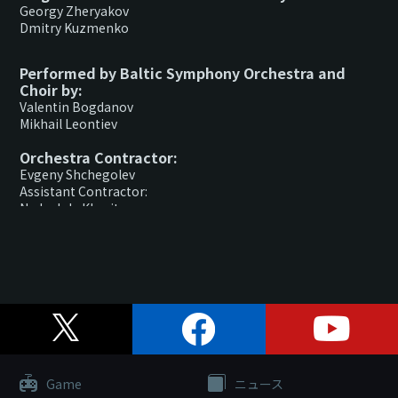
Georgy Zheryakov
Dmitry Kuzmenko
Performed by Baltic Symphony Orchestra and
Choir by:
Valentin Bogdanov
Mikhail Leontiev
Orchestra Contractor:
Evgeny Shchegolev
Assistant Contractor:
Nadezhda Kharitonova
Game
ニュース