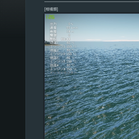
[柑橘類]