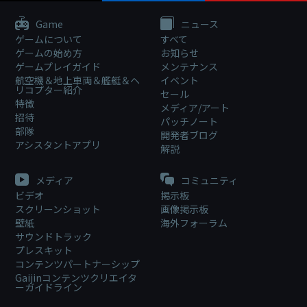
Game
ニュース
ゲームについて
すべて
ゲームの始め方
お知らせ
ゲームプレイガイド
メンテナンス
航空機＆地上車両＆艦艇＆ヘ
イベント
リコプター紹介
セール
特徴
メディア/アート
招待
パッチノート
部隊
開発者ブログ
アシスタントアプリ
解説
メディア
コミュニティ
ビデオ
掲示板
スクリーンショット
画像掲示板
壁紙
海外フォーラム
サウンドトラック
プレスキット
コンテンツパートナーシップ
Gaijinコンテンツクリエイタ
ーガイドライン