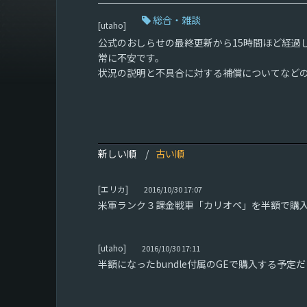
総合・雑談
[utaho]
公式のおしらせの最終更新から15時間ほど経過
常に不安です。
状況の説明と不具合に対する補償についてなど
新しい順
古い順
[エリカ]
2016/10/30 17:07
米軍ランク３課金戦車「カリオペ」を半額で購
[utaho]
2016/10/30 17:11
半額になったbundle付属のGEで購入する予定