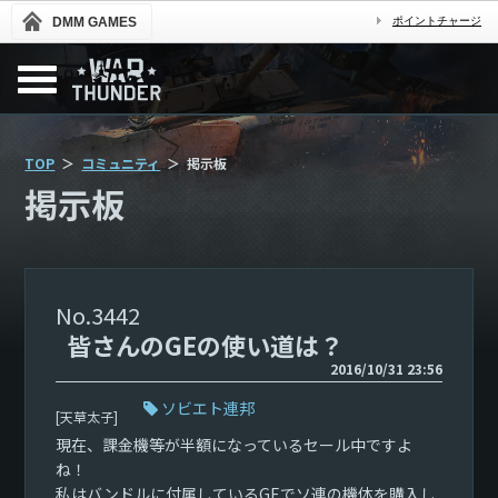
DMM GAMES
ポイントチャージ
TOP
コミュニティ
掲示板
掲示板
3442
皆さんのGEの使い道は？
2016/10/31 23:56
ソビエト連邦
[天草太子]
現在、課金機等が半額になっているセール中ですよ
ね！
私はバンドルに付属しているGEでソ連の機体を購入し