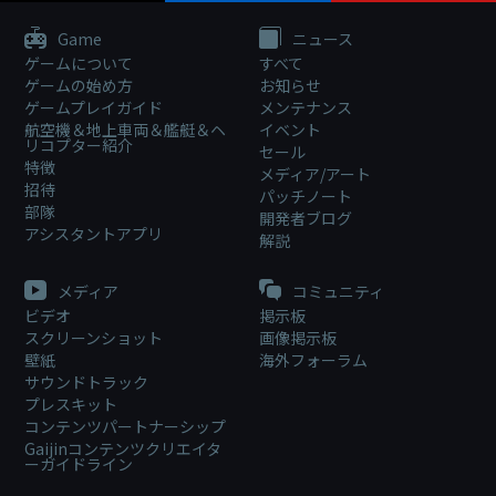
Game
ニュース
ゲームについて
すべて
ゲームの始め方
お知らせ
ゲームプレイガイド
メンテナンス
航空機＆地上車両＆艦艇＆ヘ
イベント
リコプター紹介
セール
特徴
メディア/アート
招待
パッチノート
部隊
開発者ブログ
アシスタントアプリ
解説
メディア
コミュニティ
ビデオ
掲示板
スクリーンショット
画像掲示板
壁紙
海外フォーラム
サウンドトラック
プレスキット
コンテンツパートナーシップ
Gaijinコンテンツクリエイタ
ーガイドライン