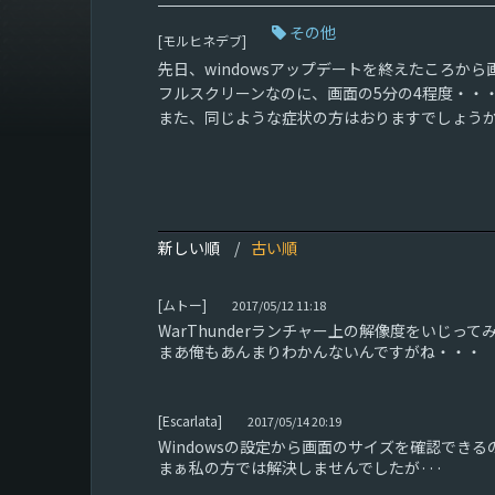
その他
[モルヒネデブ]
先日、windowsアップデートを終えたころか
フルスクリーンなのに、画面の5分の4程度・・
また、同じような症状の方はおりますでしょう
新しい順
古い順
[ムトー]
2017/05/12 11:18
WarThunderランチャー上の解像度をいじっ
まあ俺もあんまりわかんないんですがね・・・
[Escarlata]
2017/05/14 20:19
Windowsの設定から画面のサイズを確認でき
まぁ私の方では解決しませんでしたが···