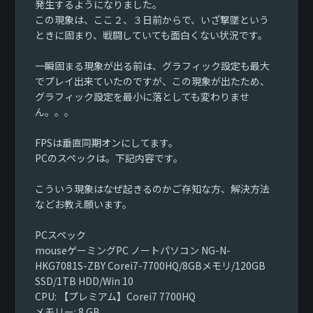
発生するようになりました。
この現象は、ここ２、３日前からで、いざ撃墜という
ときに固まり、戦闘していても面白くない状況です。
一瞬固まる現象が出る前は、グラフィック設定も最大
でプレイ出来ていたのですが、この現象が出たため、
グラフィック設定を最小に落としても変わりませ
ん。。。
FPSは垂直同期オンにしてます。
PCのスペックは。下記内容です。
こういう現象はなぜ起きるのかご存知な方、解決方法
などお教え願います。
PCスペック
mouseゲーミングPC ノートパソコン NG-N-
HKG7081S-ZBY Corei7-7700HQ/8GBメモリ/120GB
SSD/1TB HDD/Win 10
CPU: 【プレミアム】Corei7 7700HQ
メモリー: 8 GB