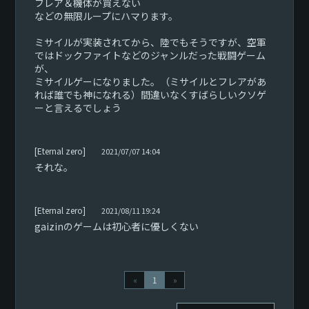
フレア＆機体が買えない
などの無限ループにハマります。
ミサイルが実装されてから、陸でもそうですが、空軍
ではドックファイトなどのジャンルだった戦闘ゲーム
が、
ミサイルゲーになりました。（ミサイルとフレアがあ
れば誰でも神になれる）間違いなくすばらしいクソゲ
ーと言えるでしょう
[Eternal zero]
2021/07/07 14:04
それな。
[Eternal zero]
2021/08/11 19:24
gaizinのゲームは初心者に優しくない
«
1
»