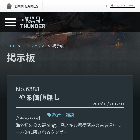
DMM GAMES
ポイントチャージ
TOP
コミュニティ
掲示板
掲示板
6388
やる価値無し
2018/10/23 17:31
総合・雑談
[Mackeyzussy]
海外鯖の為の高ping、高スキル獲得済みの古参連中に
一方的に殺されるクソゲー