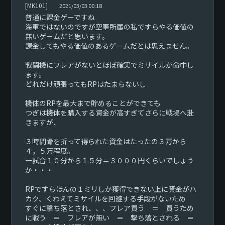
[MK101]
2021/03/03 00:18
普通に課金ゲーですね
海軍ではないのですが空軍所属の私ですらやる価値の
無いゲームだと思います。
課金してもやる価値のあるゲームだとは思えません。
戦闘機にフレアがないとほぼ確実でミサイルが命中し
ます。
どれだけ頑張ってもRPはたまらないし
機体のRPを最大まで貯めることができても
つぎは機体を購入する資金が高すぎてさらに戦場へ赴
きますが、
３時間骨を折って得られた資金はたったの３万から
４，５万程度。
一試合１０分から１５分＝３０００円くらいでしょう
か・・・
RPですらほんの１ミリしか獲得できない上に資金がハ
カク、くわえてミサイルを回避する手段がないため
すぐに撃ち落とされ、、、フレア買う ＝ 買うため
に戦う ＝ フレアが無い ＝ 撃ち落とされる ＝