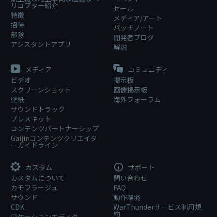
リコプター紹介
セール
特徴
メディア/アート
招待
パッチノート
部隊
開発者ブログ
アシスタントアプリ
解説
メディア
コミュニティ
ビデオ
掲示板
スクリーンショット
画像掲示板
壁紙
海外フォーラム
サウンドトラック
プレスキット
コンテンツパートナーシップ
Gaijinコンテンツクリエイタ
ーガイドライン
カスタム
サポート
カスタムについて
問い合わせ
カモフラージュ
FAQ
サウンド
動作環境
CDK
WarThunderサービス利用規
約
ロケーションエディタ