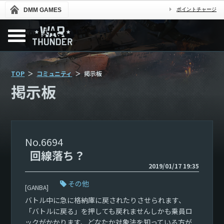
DMM GAMES
ポイントチャージ
TOP
コミュニティ
掲示板
掲示板
6694
回線落ち？
2019/01/17 19:35
その他
[GANBA]
バトル中に急に格納庫に戻されたりさせられます、
「バトルに戻る」を押しても戻れませんしかも乗員ロ
ックがかかります、どなたか対象法を知っている方が