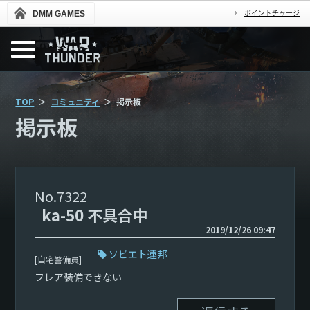
DMM GAMES
ポイントチャージ
TOP
コミュニティ
掲示板
掲示板
7322
ka-50 不具合中
2019/12/26 09:47
ソビエト連邦
[自宅警備員]
フレア装備できない