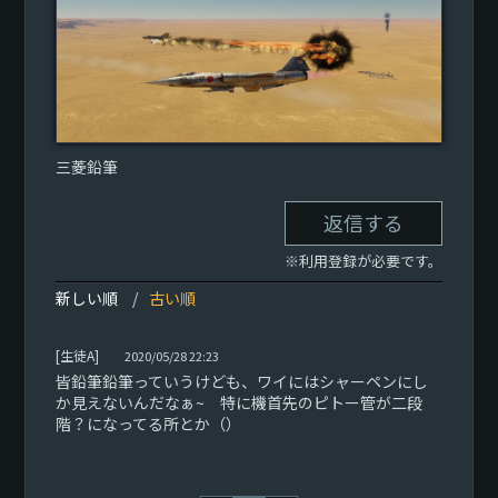
三菱鉛筆
返信する
※利用登録が必要です。
新しい順
古い順
[生徒A]
2020/05/28 22:23
皆鉛筆鉛筆っていうけども、ワイにはシャーペンにし
か見えないんだなぁ~ 特に機首先のピトー管が二段
階？になってる所とか（）