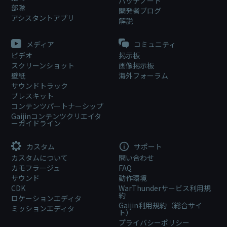
パッチノート
部隊
開発者ブログ
アシスタントアプリ
解説
メディア
コミュニティ
ビデオ
掲示板
スクリーンショット
画像掲示板
壁紙
海外フォーラム
サウンドトラック
プレスキット
コンテンツパートナーシップ
Gaijinコンテンツクリエイタ
ーガイドライン
カスタム
サポート
カスタムについて
問い合わせ
カモフラージュ
FAQ
サウンド
動作環境
CDK
WarThunderサービス利用規
約
ロケーションエディタ
Gaijin利用規約（総合サイ
ミッションエディタ
ト）
プライバシーポリシー