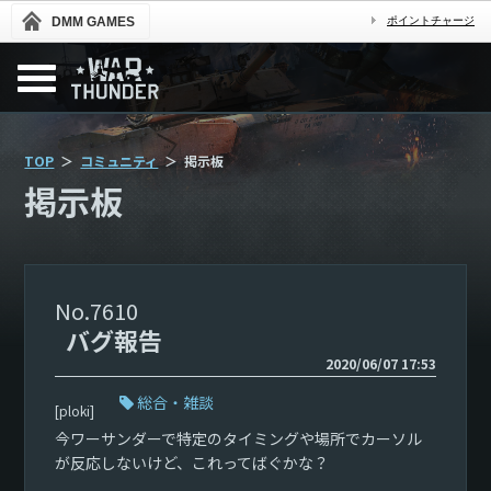
DMM GAMES
ポイントチャージ
TOP
コミュニティ
掲示板
掲示板
7610
バグ報告
2020/06/07 17:53
総合・雑談
[ploki]
今ワーサンダーで特定のタイミングや場所でカーソル
が反応しないけど、これってばぐかな？