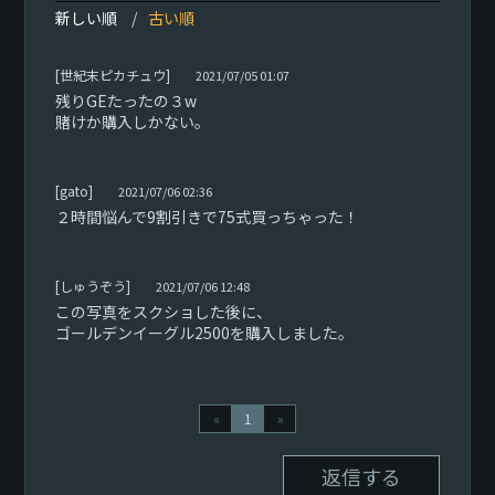
新しい順
古い順
[世紀末ピカチュウ]
2021/07/05 01:07
残りGEたったの３w
賭けか購入しかない。
[gato]
2021/07/06 02:36
２時間悩んで9割引きで75式買っちゃった！
[しゅうぞう]
2021/07/06 12:48
この写真をスクショした後に、
ゴールデンイーグル2500を購入しました。
«
1
»
返信する