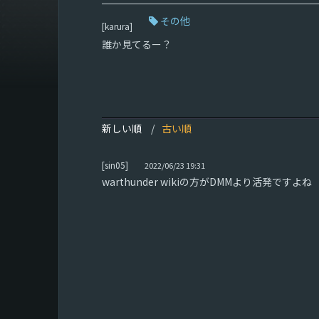
その他
[karura]
誰か見てるー？
新しい順
古い順
[sin05]
2022/06/23 19:31
warthunder wikiの方がDMMより活発ですよね