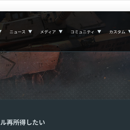
▼
▼
▼
▼
ニュース
メディア
コミュニティ
カスタム
ール再所得したい