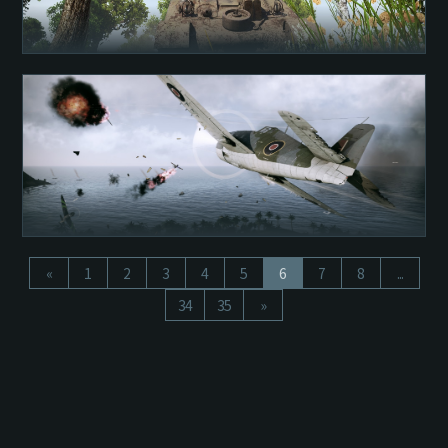
«
1
2
3
4
5
6
7
8
...
34
35
»