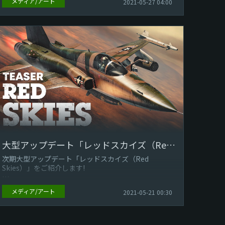
メディア/アート
2021-05-27 04:00
大型アップデート「レッドスカイズ（Red Skies）」：ティザー予告編
次期大型アップデート「レッドスカイズ（Red
Skies）」をご紹介します!
メディア/アート
2021-05-21 00:30
The War Thunder Team