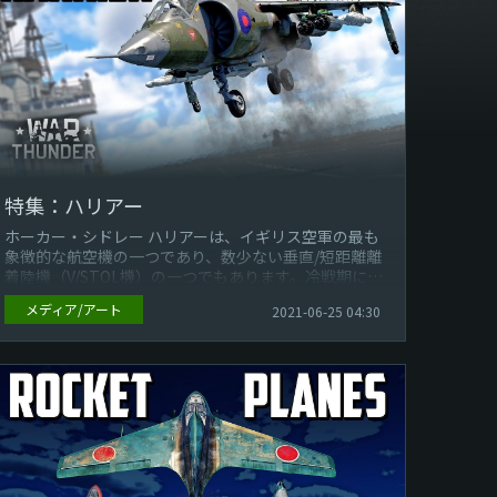
特集：ハリアー
ホーカー・シドレー ハリアーは、イギリス空軍の最も
象徴的な航空機の一つであり、数少ない垂直/短距離離
着陸機（V/STOL機）の一つでもあります。冷戦期にお
いて、この航空機の唯一の競...
メディア/アート
2021-06-25 04:30