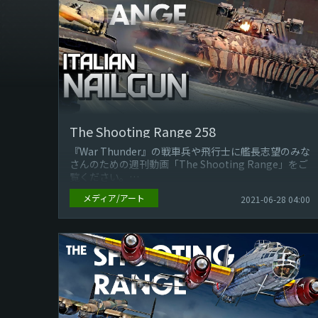
The Shooting Range 258
『War Thunder』の戦車兵や飛行士に艦長志望のみな
さんのための週刊動画「The Shooting Range」をご
覧ください。
メディア/アート
2021-06-28 04:00
今回のエピソードでは、下記についてご...