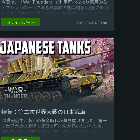
今回は、『War Thunder』で利用可能なより実用的な
オプションの一つである最高峰の機関砲を7種類ご紹介
します。如何なる状況においても信頼できるイスパ
ノ・スイザやドイツのMG1...
メディア/アート
2021-06-04 03:00
特集：第二次世界大戦の日本戦車
20世紀前半、装甲の黄金時代が幕を開けました。第一
次世界大戦の戦場で戦車の可能性が見いだされた後、
世界各国では初期の戦車産業に資源が注ぎ込まれ、
様々なレイアウトや武装が模索されまし...