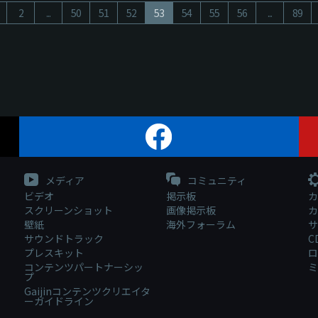
2
...
50
51
52
53
54
55
56
...
89
メディア
コミュニティ
ビデオ
掲示板
カ
スクリーンショット
画像掲示板
カ
壁紙
海外フォーラム
サ
サウンドトラック
C
プレスキット
ロ
コンテンツパートナーシッ
ミ
プ
Gaijinコンテンツクリエイタ
ーガイドライン