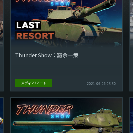
Thunder Show：窮余一策
メディア/アート
2021-06-26 03:30
プレイヤーの皆さま！ 新しくなったThunder Showの
時間です！カテゴリーを選ぶ必要がなくなりました！
今週最高だった動画だけをご紹...