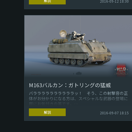
解説
2016-09-12 18:30
この機敏で尚且つ攻撃力の高い装甲車...
M163バルカン：ガトリングの猛威
バララララララララララッ！ そう、この射撃音の正
体がお分かりになる方は、スペシャルな武器の登場に
既にお気付きの筈です。
解説
2016-09-07 18:15
この射撃音の正体は、油圧駆動で6本の砲身、そしてな
んと...