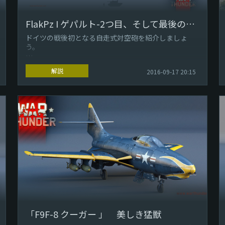
FlakPz I ゲパルト-2つ目、そして最後のゲパルト
ドイツの戦後初となる自走式対空砲を紹介しましょ
う。
ゲパルト自走対空砲-35mm機関砲を2門搭載した素晴
解説
2016-09-17 20:15
らしい対空砲です。
ゲパルト自走対空砲、もっと正...
「F9F-8 クーガー 」 美しき猛獣