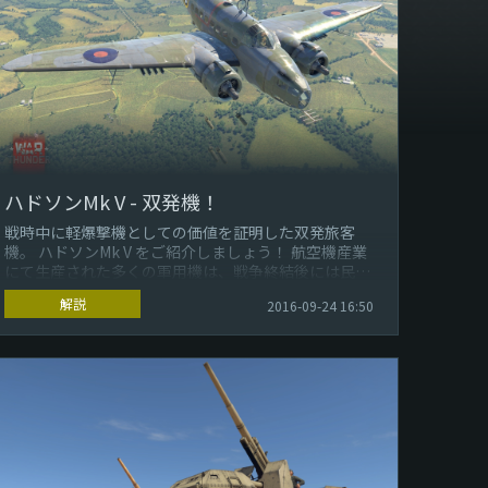
ハドソンMk V - 双発機！
戦時中に軽爆撃機としての価値を証明した双発旅客
機。 ハドソンMk V をご紹介しましょう！ 航空機産業
にて生産された多くの軍用機は、戦争終結後には民間
で使用される機体となりま...
解説
2016-09-24 16:50