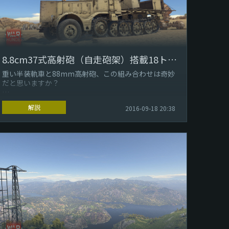
8.8cm37式高射砲（自走砲架）搭載18トン牽引車 - 重量級の対空砲
重い半装軌車と88mm高射砲、この組み合わせは奇妙
だと思いますか？
ドイツの技術でその2つが結ばれなければその通りだっ
解説
2016-09-18 20:38
たでしょう！
8.8cm37式高射砲（自走砲架）搭...