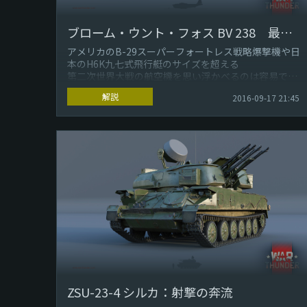
ブローム・ウント・フォス BV 238 最も大きい航空機
アメリカのB-29スーパーフォートレス戦略爆撃機や日
本のH6K九七式飛行艇のサイズを超える
第二次世界大戦の航空機を思い浮かべるのは容易では
ありません。
解説
2016-09-17 21:45
しかし、記録を塗りかえ...
ZSU-23-4 シルカ：射撃の奔流