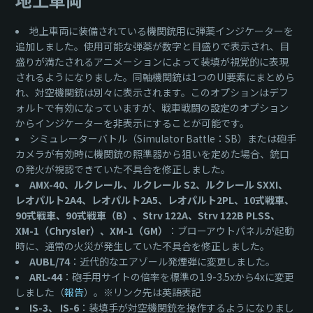
地上車両に装備されている機関銃用に弾薬インジケーターを
追加しました。使用可能な弾薬が数字と目盛りで表示され、目
盛りが満たされるアニメーションによって装填が視覚的に表現
されるようになりました。同軸機関銃は1つのUI要素にまとめら
れ、対空機関銃は別々に表示されます。このオプションはデフ
ォルトで有効になっていますが、戦車戦闘の設定のオプション
からインジケーターを非表示にすることが可能です。
シミュレーターバトル（Simulator Battle：SB）または砲手
カメラが有効時に機関銃の照準器から狙いを定めた場合、銃口
の発火が視認できていた不具合を修正しました。
AMX-40、ルクレール、ルクレール S2、ルクレール SXXI、
レオパルト2A4、レオパルト2A5、レオパルト2PL、10式戦車、
90式戦車、90式戦車（B）、Strv 122A、Strv 122B PLSS、
XM-1（Chrysler）、XM-1（GM）
：ブローアウトパネルが起動
時に、通常の火災が発生していた不具合を修正しました。
AUBL/74
：近代的なエアゾール発煙弾に変更しました。
ARL-44
：砲手用サイトの倍率を標準の1.9-3.5хから4хに変更
しました（
報告
）。※リンク先は英語表記
IS-3、 IS-6
：装填手が対空機関銃を操作するようになりまし