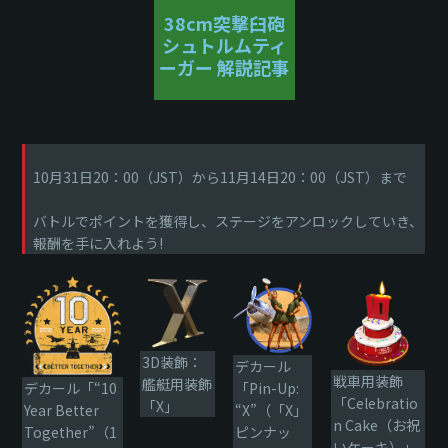
38cm突撃臼砲
シュトルムティ
ーガー 解説記事
10月31日20：00（JST）から11月14日20：00（JST）まで
バトルでポイントを獲得し、ステージをアンロックしていき、
報酬を手に入れよう!
3D装飾：
デカール
戦車用装飾
艦艇用装飾
デカール「“10
「Pin-Up:
「Celebratio
「X」
Year Better
“X”（「X」
n Cake（お祝
Together”（1
ピンナッ
いケーキ）」