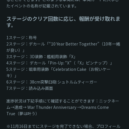
たイベントの名称が記載されています。
ステージのクリア回数に応じ、報酬が受け取れま
す。
1ステージ：称号
2ステージ：デカール「“10 Year Better Together”（10年一緒
が良い）」
3ステージ： 3D装飾：艦艇用装飾「X」
4ステージ： デカール「Pin-Up: “X”（「X」ピンナップ）」
5ステージ：戦車用装飾「Celebration Cake（お祝いケー
キ）」
6ステージ： 38cm突撃臼砲 シュトルムティーガー
7ステージ：読み込み画面
進捗状況は下記手順にて確認することができます：ニックネー
ム→達成→ War Thunder Anniversary →Dreams Come
True（夢は叶う）
※11月16日までにステージを完了できない場合、プロフィール