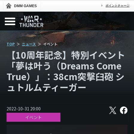
DMM GAMES
ポイントチャージ
TOP
ニュース
イベント
【10周年記念】特別イベント
「夢は叶う（Dreams Come
True）」：38cm突撃臼砲 シ
ュトルムティーガー
X
フ
2022-10-31 20:00
ェ
イベント
イ
ス
ブ
ッ