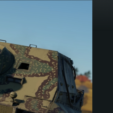
ス
ブ
ッ
ク