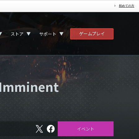
初めての方
ゲームプレイ
▼
▼
▼
ストア
サポート
minent
X
フ
イベント
ェ
イ