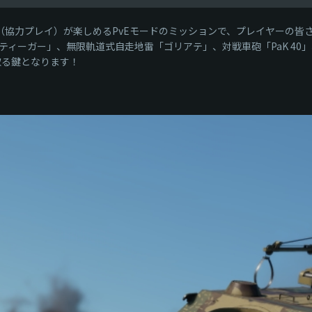
」は、COOP（協力プレイ）が楽しめるPvEモードのミッションで、プレイヤ
ーガー」、無限軌道式自走地雷「ゴリアテ」、対戦車砲「PaK 40」、
み取る鍵となります！