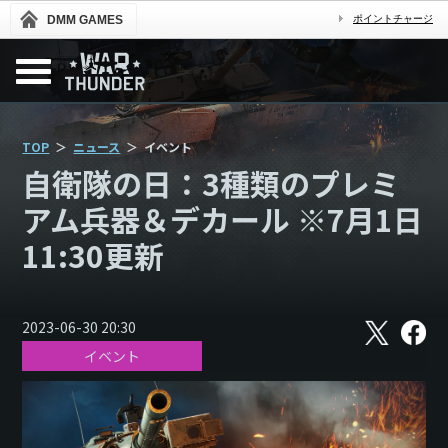
DMM GAMES
ポイントチャージ
TOP
ニュース
イベント
自衛隊の日：3種類のプレミ
アム兵器＆デカール ※7月1日
11:30更新
X
フ
2023-06-30 20:30
ェ
イベント
イ
ス
ブ
ッ
ク