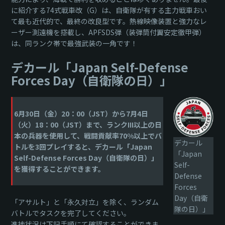
に紹介する74式戦車改（G）は、自衛隊が有する主力戦車おい
て最も近代的で、最終の改良型です。熱線映像装置と強力なレ
ーザー測遠機を搭載し、APFSDS弾（装弾筒付翼安定徹甲弾）
は、同ランク帯で最強武装の一角です！
デカール「Japan Self-Defense
Forces Day（自衛隊の日）」
6月30日（金）20：00（JST）から7月4日
（火）18：00（JST）まで、ランクIII以上の日
本の兵器を使用して、戦闘貢献率70%以上でバ
デカール
トルを3回プレイすると、デカール「Japan
「Japan
Self-Defense Forces Day（自衛隊の日）」
Self-
を獲得することができます。
Defense
Forces
Day（自衛
「アサルト」と「永久対立」を除く、ランダム
隊の日）」
バトルでタスクを完了してください。
進捗状況は下記手順にて確認することができま