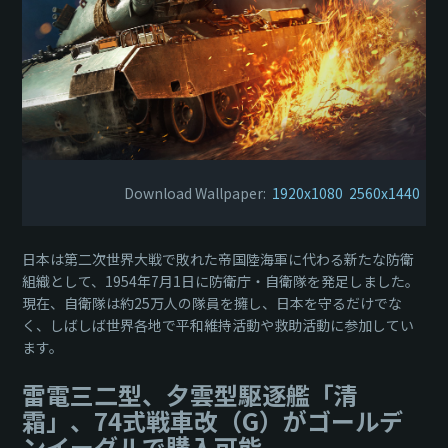
Download Wallpaper:
1920x1080
2560x1440
日本は第二次世界大戦で敗れた帝国陸海軍に代わる新たな防衛
組織として、1954年7月1日に防衛庁・自衛隊を発足しました。
現在、自衛隊は約25万人の隊員を擁し、日本を守るだけでな
く、しばしば世界各地で平和維持活動や救助活動に参加してい
ます。
雷電三二型、夕雲型駆逐艦「清
霜」、74式戦車改（G）がゴールデ
ンイーグルで購入可能