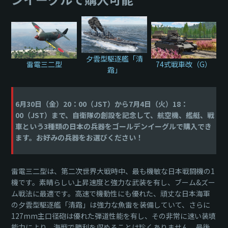
夕雲型駆逐艦「清
74式戦車改（G）
雷電三二型
霜」
6月30日（金）20：00（JST）から7月4日（火）18：
00（JST）まで、自衛隊の創設を記念して、航空機、艦艇、戦
車という3種類の日本の兵器をゴールデンイーグルで購入でき
ます。お好みの兵器をお選びください！
雷電三二型は、第二次世界大戦時中、最も機敏な日本戦闘機の1
機です。素晴らしい上昇速度と強力な武装を有し、ブーム&ズー
ム戦法に最適です。高速で機動性にも優れた、頑丈な日本海軍
の夕雲型駆逐艦「清霜」は強力な魚雷を装備していて、さらに
127mm主口径砲は優れた弾道性能を有し、その非常に速い装填
能力により、海戦で勝利を収めることは珍くありません。最後