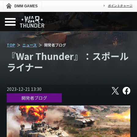
DMM GAMES
ポイントチャージ
TOP
ニュース
開発者ブログ
『War Thunder』：スポール
ライナー
X
フ
2023-12-21 13:30
ェ
開発者ブログ
イ
ス
ブ
ッ
ク