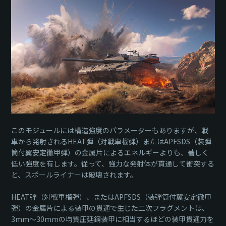
このモジュールには構造強度のパラメーターもありますが、戦
車から発射されるHEAT弾（対戦車榴弾）またはAPFSDS（装弾
筒付翼安定徹甲弾）の金属片によるエネルギーよりも、著しく
低い強度を有します。従って、強力な発射体が貫通して衝突する
と、スポールライナーは破壊されます。
HEAT弾（対戦車榴弾）、またはAPFSDS（装弾筒付翼安定徹甲
弾）の金属片による装甲の貫通で生じた二次フラグメントは、
3mm～30mmの均質圧延鋼装甲に相当するほどの装甲貫通力を