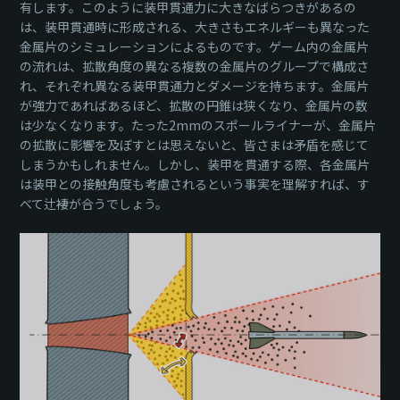
有します。このように装甲貫通力に大きなばらつきがあるの
は、装甲貫通時に形成される、大きさもエネルギーも異なった
金属片のシミュレーションによるものです。ゲーム内の金属片
の流れは、拡散角度の異なる複数の金属片のグループで構成さ
れ、それぞれ異なる装甲貫通力とダメージを持ちます。金属片
が強力であればあるほど、拡散の円錐は狭くなり、金属片の数
は少なくなります。たった2mmのスポールライナーが、金属片
の拡散に影響を及ぼすとは思えないと、皆さまは矛盾を感じて
しまうかもしれません。しかし、装甲を貫通する際、各金属片
は装甲との接触角度も考慮されるという事実を理解すれば、す
べて辻褄が合うでしょう。