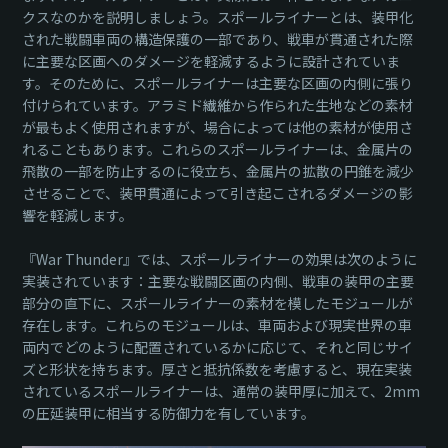
クスなのかを説明しましょう。スポールライナーとは、装甲化
された戦闘車両の構造保護の一部であり、戦車が貫通された際
に主要な区画へのダメージを軽減するように設計されていま
す。そのために、スポールライナーは主要な区画の内側に張り
付けられています。アラミド繊維から作られた生地などの素材
が最もよく使用されますが、場合によっては他の素材が使用さ
れることもあります。これらのスポールライナーは、金属片の
飛散の一部を防止するのに役立ち、金属片の拡散の円錐を減少
させることで、装甲貫通によって引き起こされるダメージの影
響を軽減します。
『War Thunder』では、スポールライナーの効果は次のように
実装されています：主要な戦闘区画の内側、戦車の装甲の主要
部分の直下に、スポールライナーの素材を模したモジュールが
存在します。これらのモジュールは、車両および現実世界の車
両内でどのように配置されているかに応じて、それと同じサイ
ズと形状を持ちます。厚さと抵抗係数を考慮すると、現在実装
されているスポールライナーは、通常の装甲厚に加えて、2mm
の圧延装甲に相当する防御力を有しています。