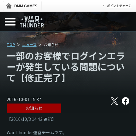
DMM GAMES
ポイントチャージ
TOP
ニュース
お知らせ
一部のお客様でログインエラ
ーが発生している問題につい
て【修正完了】
X
フ
2016-10-01 15:37
ェ
お知らせ
イ
ス
ブ
【2016/10/3 14:42 追記】
ッ
ク
War Thunder運営チームです。