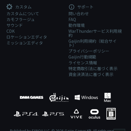
カスタム
サポート
カスタムについて
問い合わせ
カモフラージュ
FAQ
サウンド
動作環境
CDK
WarThunderサービス利用規
約
ロケーションエディタ
Gaijin利用規約（総合サイ
ミッションエディタ
ト）
プライバシーポリシー
Gaijin行動規範
ライセンス情報
特定商取引法に基づく表示
資金決済法に基づく表示
Published by EXNOA LLC. © 2026 Gaijin Games Kft. All rights reserved.