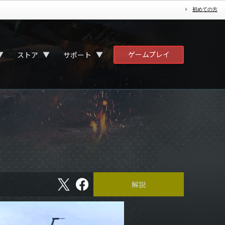
初めての方
ゲームプレイ
▼
▼
▼
ストア
サポート
X
フ
解説
ェ
イ
ス
ブ
ッ