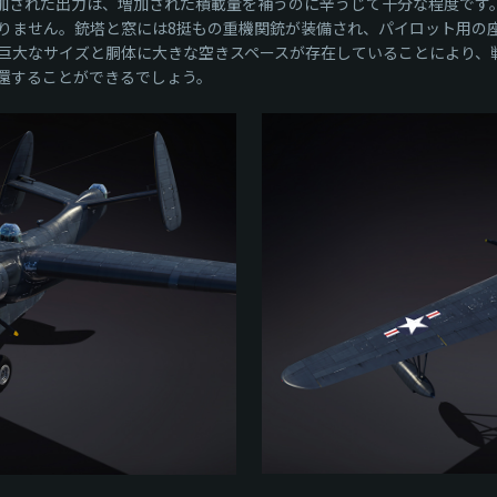
の追加された出力は、増加された積載量を補うのに辛うじて十分な程度で
りません。銃塔と窓には8挺もの重機関銃が装備され、パイロット用の
その巨大なサイズと胴体に大きな空きスペースが存在していることにより
還することができるでしょう。