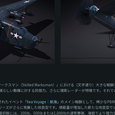
ドマークスマン（Skilled Marksman）」における（文字通り）大きな
晴らしい敵機に対する防御力、さらに捜索レーダーが特徴です。それで
されたイベント「
Sea Voyage：航海
」のメイン報酬として、稀少なPBM
シリーズがさらに発展した改良型です。積載量が増加した新たな改良型では、
には、100lb、500lbまたは1,000lbの通常爆弾、海戦でより強