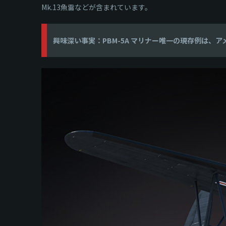
Mk.13魚雷などが含まれています。
興味深い事実：PBM-5A マリナー唯一の現存例は