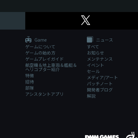
Game
ニュース
ゲームについて
すべて
ゲームの始め方
お知らせ
ゲームプレイガイド
メンテナンス
航空機＆地上車両＆艦艇＆
イベント
ヘリコプター紹介
セール
特徴
メディア/アート
招待
パッチノート
部隊
開発者ブログ
アシスタントアプリ
解説