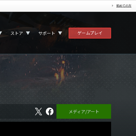
初めての方
ゲームプレイ
▼
▼
▼
ストア
サポート
X
フ
メディア/アート
ェ
イ
ス
ブ
ッ