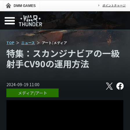
DMM GAMES
ポイントチャージ
TOP
ニュース
アート/メディア
特集：スカンジナビアの一級
射手CV90の運用方法
X
フ
2024-09-19 11:00
ェ
メディア/アート
イ
ス
ブ
ッ
ク