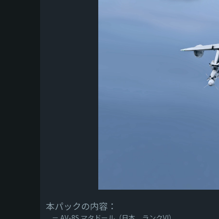
本パックの内容：
－ AV-8S マタドール（日本、ランクVI）