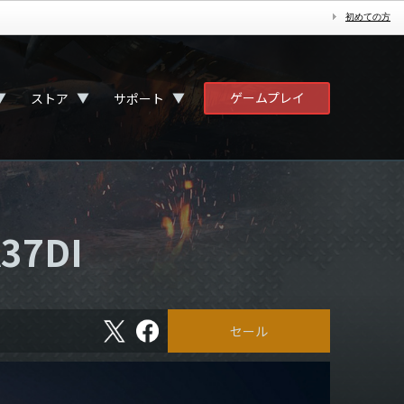
初めての方
ゲームプレイ
▼
▼
▼
ストア
サポート
37DI
X
フ
セール
ェ
イ
ス
ブ
ッ