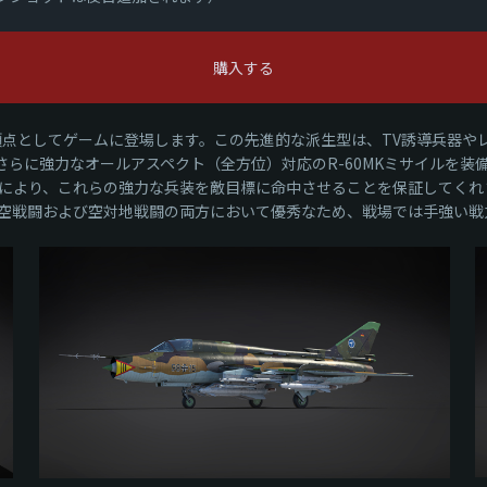
購入する
ミリーの頂点としてゲームに登場します。この先進的な派生型は、TV誘導兵
段、さらに強力なオールアスペクト（全方位）対応のR-60MKミサイル
より、これらの強力な兵装を敵目標に命中させることを保証してくれます
空戦闘および空対地戦闘の両方において優秀なため、戦場では手強い戦