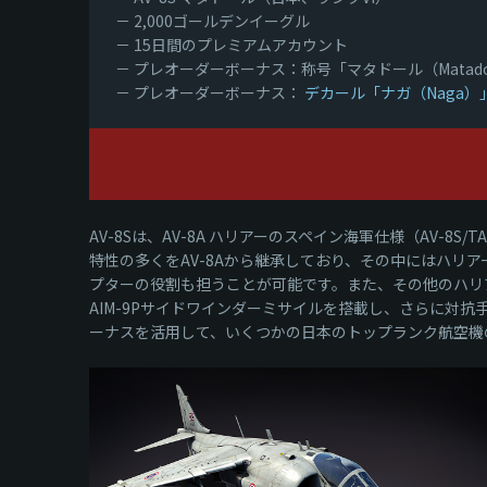
－ 2,000ゴールデンイーグル
－ 15日間のプレミアムアカウント
－ プレオーダーボーナス：称号「マタドール（Matad
－ プレオーダーボーナス：
デカール「ナガ（Naga）
AV-8Sは、AV-8A ハリアーのスペイン海軍仕様（AV
特性の多くをAV-8Aから継承しており、その中にはハリア
プターの役割も担うことが可能です。また、その他のハリ
AIM-9Pサイドワインダーミサイルを搭載し、さらに対
ーナスを活用して、いくつかの日本のトップランク航空機