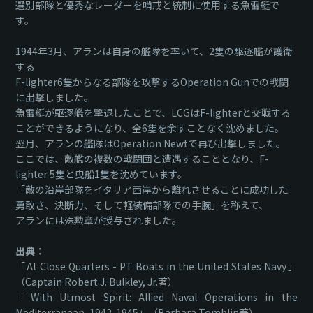
選別部隊と優秀なレーダーを哨戒と統制に使用する魚雷艇で
す。
1944年3月、アランは自身の艦隊を率いて、2隻の駆逐艦が護衛
する
F-lighter6隻からなる部隊を攻撃するOperation Gunでの戦闘
に出撃しました。
魚雷艇が駆逐艦を撃退したことで、LCGはF-lighterと交戦する
ことができるようになり、全6隻を余すことなく沈めました。
翌月、アランの艦隊はOperation Newtで再び出撃しました。
ここでは、敵艦の複数の戦闘団と遭遇することとなり、F-
lighter 5隻と曳船1隻を沈めています。
「敵の沿岸部隊をイタリア西岸から離れさせることに成功した
勇敢さ、決断力、そして軽装備部隊での手腕」を称えて、
アランには殊勲章が授与されました。
出典：
「At Close Quarters - PT Boats in the United States Navy」
（Captain Robert J. Bulkley, Jr.著）
「With Utmost Spirit: Allied Naval Operations in the
Mediterranean, 1942-1945」（Barbara Tomblin著）