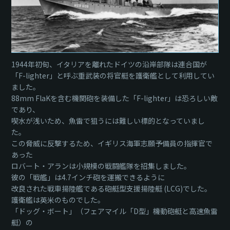
1944年初旬、イタリアを離れたドイツの沿岸部隊は連合国が
「F-lighter」と呼ぶ重武装の将官艇を護衛艦として利用してい
ました。
88mm FlaKを含む機関砲を装備した「F-lighter」は恐ろしい敵
であり、
喫水が浅いため、魚雷で狙うには難しい標的となっていまし
た。
この脅威に反撃するため、イギリス海軍志願予備員の指揮官で
あった
ロバート・アランは小規模の戦闘艦隊を招集しました。
彼の「戦艦」は4.7インチ砲を運搬できるように
改良された戦車揚陸艦である砲艇型支援揚陸艇 (LCG)でした。
護衛艦は英米のものでした。
「ドッグ・ボート」（フェアマイル「D型」機動砲艇と高速魚雷
艇）の