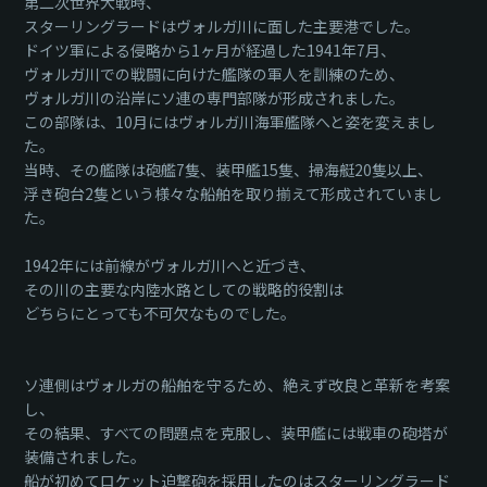
第二次世界大戦時、
スターリングラードはヴォルガ川に面した主要港でした。
ドイツ軍による侵略から1ヶ月が経過した1941年7月、
ヴォルガ川での戦闘に向けた艦隊の軍人を訓練のため、
ヴォルガ川の沿岸にソ連の専門部隊が形成されました。
この部隊は、10月にはヴォルガ川海軍艦隊へと姿を変えまし
た。
当時、その艦隊は砲艦7隻、装甲艦15隻、掃海艇20隻以上、
浮き砲台2隻という様々な船舶を取り揃えて形成されていまし
た。
1942年には前線がヴォルガ川へと近づき、
その川の主要な内陸水路としての戦略的役割は
どちらにとっても不可欠なものでした。
ソ連側はヴォルガの船舶を守るため、絶えず改良と革新を考案
し、
その結果、すべての問題点を克服し、装甲艦には戦車の砲塔が
装備されました。
船が初めてロケット迫撃砲を採用したのはスターリングラード