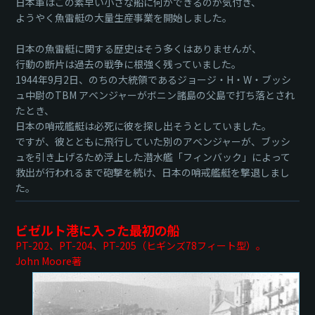
日本軍はこの素早い小さな船に何ができるのか気付き、
ようやく魚雷艇の大量生産事業を開始しました。
日本の魚雷艇に関する歴史はそう多くはありませんが、
行動の断片は過去の戦争に根強く残っていました。
1944年9月2日、のちの大統領であるジョージ・H・W・ブッシ
ュ中尉のTBM アベンジャーがボニン諸島の父島で打ち落とされ
たとき、
日本の哨戒艦艇は必死に彼を探し出そうとしていました。
ですが、彼とともに飛行していた別のアベンジャーが、ブッシ
ュを引き上げるため浮上した潜水艦「フィンバック」によって
救出が行われるまで砲撃を続け、日本の哨戒艦艇を撃退しまし
た。
ビゼルト港に入った最初の船
PT-202、PT-204、PT-205（ヒギンズ78フィート型）。
John Moore著