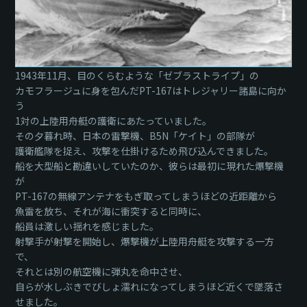
1943年11月、目のくらむような「ゼブラストライプ」の
カモフラージュに身を包んだPT-167はトレジャリー諸島に向か
う
1対の上陸用舟艇の護衛にあたっていました。
その夕暮れ時、日本の雷撃機、B5N「ケイト」の部隊が
護衛艦隊を捉え、攻撃を仕掛けるため飛び込んできました。
船を大型船と勘違いしていたのか、彼らは最初に現れた爆撃機
が
PT-167の無線アンテナをもぎ取ってしまうほどの近距離から
魚雷を放ち、それが海に衝突すると同時に、
船員は激しい揺れを感じました。
射撃手が射撃を開始し、爆撃機が上陸用舟艇を攻撃する一方
で、
それとは別の航空機に弾丸を命中させ、
自らが水しぶきでびしょ濡れになってしまうほど近くで墜落さ
せました。