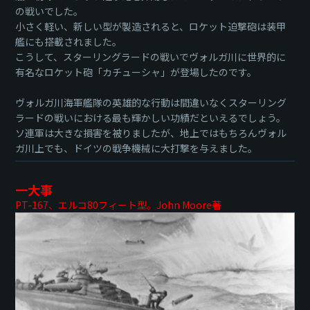
の戦いでした。
小さく軽い、新しい型が製造されると、ロケット迫撃砲は装甲
艦にも搭載されました。
こうして、スターリングラードの戦いでヴォルガ川に世界的に
有名なロケット砲「カチューシャ」が登場したのです。
ヴォルガ川海軍艦隊の英雄的な行動は間違いなくスターリング
ラードの戦いにおける最も輝かしい功績だといえるでしょう。
ソ連軍は大きな損害を被りましたが、地上ではもちろんヴォル
ガ川上でも、ドイツの戦争機械に大打撃を与えました。
一大事
PT-167、エルコ80フィート型。John Moore著