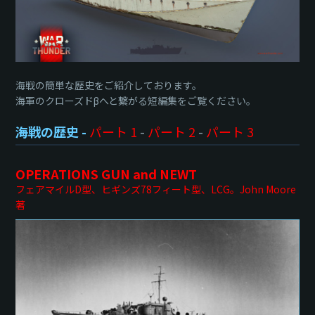
海戦の簡単な歴史をご紹介しております。
海軍のクローズドβへと繋がる短編集をご覧ください。
海戦の歴史 -
パート 1
-
パート 2
-
パート 3
OPERATIONS GUN and NEWT
フェアマイルD型、ヒギンズ78フィート型、LCG。John Moore
著