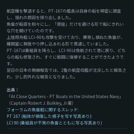
航空機を撃退すると、PT-167の艦長は自身の船を綿密に調査
し、揺れの原因を探り出しました。
魚雷が船首を粉々にし、「便座」だけを避ける形で船にきれい
な穴を開けていたのです。
上陸用舟艇 LCI-90も攻撃を受けており、爆発し損ねた魚雷が、
機関室に無理やり押し込まれる形で貫通していました。
PT-167は乗組員を降ろし、LCI-90は曳航されて港に戻り、どち
らの船も修理され、すぐに戦闘に復帰することができたようで
す。
翌日の日本の無線報告では、2隻の航空母艦が沈没したと報告さ
れ、少し的外れな報告となりました。
出典：
「At Close Quarters - PT Boats in the United States Navy」
（Captain Robert J. Bulkley, Jr.著）
フォーラムの魚雷艇に関するスレッド:
PT 167 (船体が損傷した様子を写す写真あり):
LCI 90 (乗組員が不発の魚雷とともに写る写真あり)