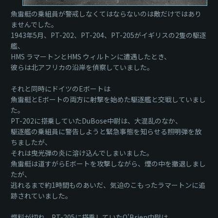
魚雷艇の乗組員が警戒しなくてはならないのは敵だけではあり
ませんでした。
1943年5月、PT-202、PT-204、PT-205がイギリスの2隻の駆逐
艦、
HMS ラマートンとHMS ウィルトンに遭遇したとき、
彼らは北アフリカの沿岸を偵察していました。
それと同時にドイツのEボートは
魚雷艇とEボートの両方に射撃を始めた駆逐艦と交戦していまし
た。
PT-202に搭乗していたDuBose中尉は、大混乱のなか、
駆逐艦の乗組員に警告しようと緊急事態を知らせる照明弾を放
ちましたが、
それは曳光弾の炎に溶け込んでしまいました。
魚雷艇は道すがらEボートを攻撃しながら、煙の中を撤退しまし
たが、
逃れるまで約1時間ものあいだ、気迫のこもったラマートンに追
跡されていました。
燃料が切れ、PT-205に搭乗していたO'Brien中尉は