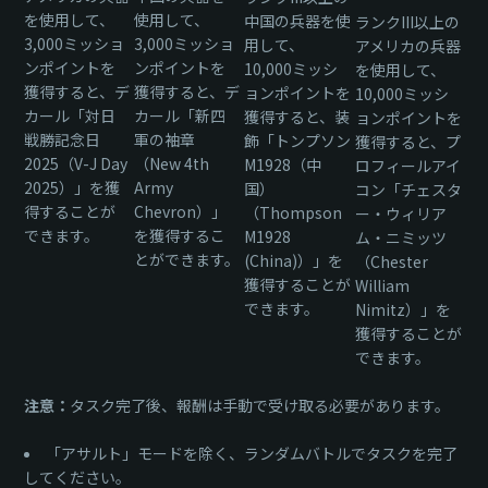
を使用して、
使用して、
中国の兵器を使
ランクIII以上の
3,000ミッショ
3,000ミッショ
用して、
アメリカの兵器
ンポイントを
ンポイントを
10,000ミッシ
を使用して、
獲得すると、デ
獲得すると、デ
ョンポイントを
10,000ミッシ
カール「対日
カール「新四
獲得すると、装
ョンポイントを
戦勝記念日
軍の袖章
飾「トンプソン
獲得すると、プ
2025（V-J Day
（New 4th
M1928（中
ロフィールアイ
2025）」を獲
Army
国）
コン「チェスタ
得することが
Chevron）」
（Thompson
ー・ウィリア
できます。
を獲得するこ
M1928
ム・ニミッツ
とができます。
(China)）」を
（Chester
獲得することが
William
できます。
Nimitz）」を
獲得することが
できます。
注意：
タスク完了後、報酬は手動で受け取る必要があります。
「アサルト」モードを除く、ランダムバトルでタスクを完了
してください。