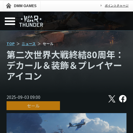
DMM GAMES
ポイントチャージ
TOP
ニュース
セール
第二次世界大戦終結80周年：
デカール＆装飾＆プレイヤー
アイコン
X
フ
2025-09-03 09:00
ェ
セール
イ
ス
ブ
ッ
ク