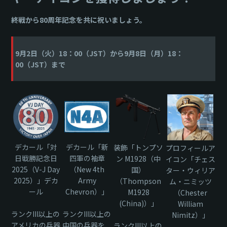
終戦から80周年記念を共に祝いましょう。
9月2日（火）18：00（JST）から9月8日（月）18：
00（JST）まで
デカール「対
デカール「新
装飾「トンプソ
プロフィールア
日戦勝記念日
四軍の袖章
ン M1928（中
イコン「チェス
2025（V-J Day
（New 4th
国）
ター・ウィリア
2025）」デカ
Army
（Thompson
ム・ニミッツ
ール
Chevron）」
M1928
（Chester
(China)）」
William
ランクIII以上の
ランクIII以上の
Nimitz）」
アメリカの兵器
中国の兵器を
ランクIII以上の