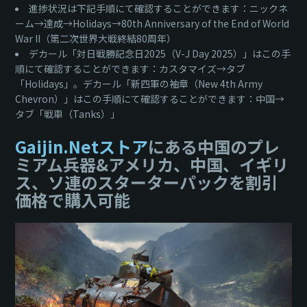
進捗状況は下記手順にて確認することができます：ニックネ
ーム→達成→Holidays→80th Anniversary of the End of World
War II（第二次世界大戦終結80周年）
デカール「対日戦勝記念日2025（V-J Day 2025）」はこの手
順にて確認することができます：カスタマイズ→タブ
「Holidays」。デカール「新四軍の袖章（New 4th Army
Chevron）」はこの手順にて確認することができます：中国→
タブ「戦車（Tanks）」
Gaijin.Netストア
にある中国のプレ
ミアム兵器&アメリカ、中国、イギリ
ス、ソ連のスターターパックを割引
価格で購入可能