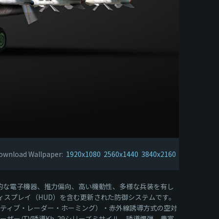
ownload Wallpaper:
1920x1080
2560x1440
3840x2160
先進的な電子機器、推力偏向、高い機動性、多様な兵装を有し
ィスプレイ（HUD）を含む更新された防御システムです。
ng：セミアクティブ・レーダー・ホーミング）・赤外線誘導方式の空対
ーザー/TV誘導Kh-29シリーズミサイル、誘導爆弾、豊富