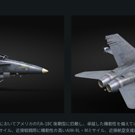
てアメリカのF/A-18C 後期型に匹敵し、卓越した機動性を備えていま
グ）ミサイル、近接戦闘用に機動性の高いAIM-9L・Mミサイル、近接航空