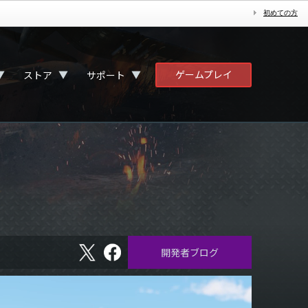
初めての方
ゲームプレイ
▼
▼
▼
ストア
サポート
X
フ
開発者ブログ
ェ
イ
ス
ブ
ッ