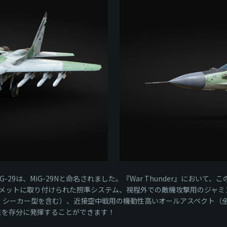
29は、MiG-29Nと命名されました。『War Thunder』におい
トに取り付けられた照準システム、視程外での敵機攻撃用のジャミング耐性を備
ミング）シーカー型を含む）、近接空中戦用の機動性高いオールアスペクト（
機動性を存分に発揮することができます！