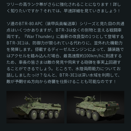
ツリーの高ランク帯がさらに強化されることになります！詳し
く知りたいですか？それでは、早速詳細を見ていきましょう！
ソ連のBTR-80 APC（装甲兵員輸送車）シリーズと見た目の共通
点はいくつかありますが、BTR-3は全くの別物と言える戦闘車
両です。『War Thunder』に最新の改良型の1つとして登場する
BTR-3E1は、防御力が限られている代わりに、並外れた機動力
を発揮します。搭載するディーゼルエンジンによって、舗装路で
はアクセルを踏み込んだ場合、最高速度約100km/hに到達する
ため、車長の皆さまは敵の発見や飛来する砲弾を事実上回避す
ることができるでしょう。ところで、水陸両用能力についてお
話ししましたっけ？なんと、BTR-3E1は深い水域を利用して、
敵が予期せぬ方向から奇襲を仕掛けることも可能なのです！