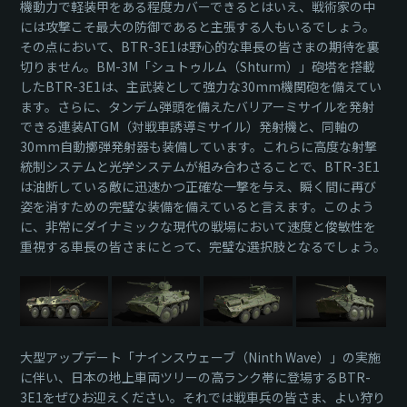
機動力で軽装甲をある程度カバーできるとはいえ、戦術家の中
には攻撃こそ最大の防御であると主張する人もいるでしょう。
その点において、BTR-3E1は野心的な車長の皆さまの期待を裏
切りません。BM-3M「シュトゥルム（Shturm）」砲塔を搭載
したBTR-3E1は、主武装として強力な30mm機関砲を備えてい
ます。さらに、タンデム弾頭を備えたバリアーミサイルを発射
できる連装ATGM（対戦車誘導ミサイル）発射機と、同軸の
30mm自動擲弾発射器も装備しています。これらに高度な射撃
統制システムと光学システムが組み合わさることで、BTR-3E1
は油断している敵に迅速かつ正確な一撃を与え、瞬く間に再び
姿を消すための完璧な装備を備えていると言えます。このよう
に、非常にダイナミックな現代の戦場において速度と俊敏性を
重視する車長の皆さまにとって、完璧な選択肢となるでしょう。
大型アップデート「ナインスウェーブ（Ninth Wave）」の実施
に伴い、日本の地上車両ツリーの高ランク帯に登場するBTR-
3E1をぜひお迎えください。それでは戦車兵の皆さま、よい狩り