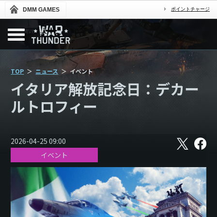
DMM GAMES
ポイントチャージ
TOP
ニュース
イベント
イタリア解放記念日：デカー
ルトロフィー
X
フ
2026-04-25 09:00
ェ
イベント
イ
ス
ブ
ッ
ク