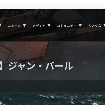
▼
▼
▼
▼
ニュース
メディア
コミュニティ
カスタム
】ジャン・バール