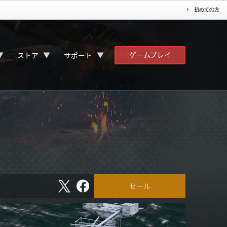
初めての方
ゲームプレイ
▼
▼
▼
ストア
サポート
X
フ
セール
ェ
イ
ス
ブ
ッ