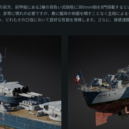
の前方、前甲板にある2基の背負い式砲塔に380mm砲を8門搭載する
、非常に慣れが必要ですが、敵に艦体の側面を晒すことなく主砲による一
おり、どれもその口径において良好な性能を発揮します。さらに、装填速