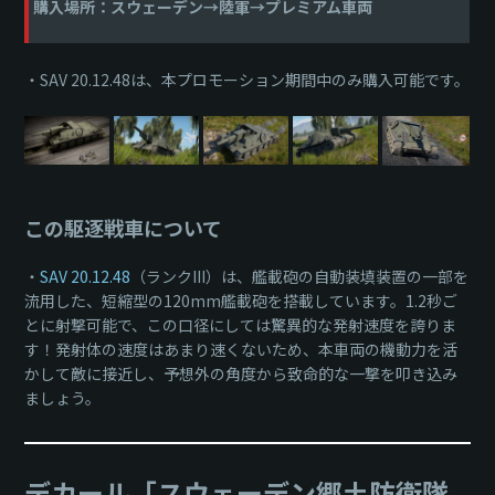
購入場所：スウェーデン→陸軍→プレミアム車両
・SAV 20.12.48は、本プロモーション期間中のみ購入可能です。
この駆逐戦車について
・
SAV 20.12.48
（ランクIII）は、艦載砲の自動装填装置の一部を
流用した、短縮型の120mm艦載砲を搭載しています。1.2秒ご
とに射撃可能で、この口径にしては驚異的な発射速度を誇りま
す！発射体の速度はあまり速くないため、本車両の機動力を活
かして敵に接近し、予想外の角度から致命的な一撃を叩き込み
ましょう。
デカール「スウェーデン郷土防衛隊