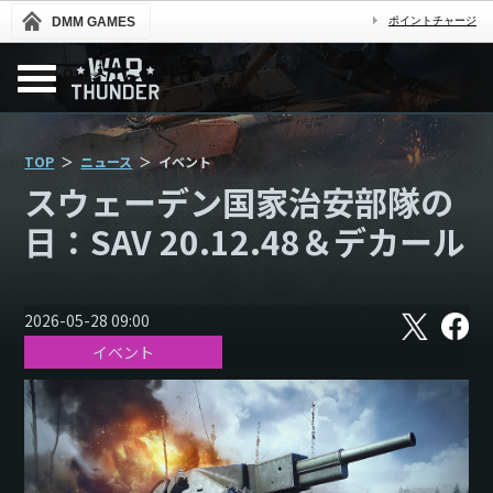
DMM GAMES
ポイントチャージ
TOP
ニュース
イベント
スウェーデン国家治安部隊の
日：SAV 20.12.48＆デカール
X
フ
2026-05-28 09:00
ェ
イベント
イ
ス
ブ
ッ
ク