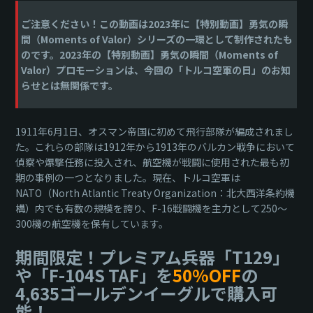
ご注意ください！この動画は2023年に【特別動画】勇気の瞬
間（Moments of Valor）シリーズの一環として制作されたも
のです。2023年の【特別動画】勇気の瞬間（Moments of
Valor）プロモーションは、今回の「トルコ空軍の日」のお知
らせとは無関係です。
1911年6月1日、オスマン帝国に初めて飛行部隊が編成されまし
た。これらの部隊は1912年から1913年のバルカン戦争において
偵察や爆撃任務に投入され、航空機が戦闘に使用された最も初
期の事例の一つとなりました。現在、トルコ空軍は
NATO（North Atlantic Treaty Organization：北大西洋条約機
構）内でも有数の規模を誇り、F-16戦闘機を主力として250～
300機の航空機を保有しています。
期間限定！プレミアム兵器「T129」
や「F-104S TAF」を
50%OFF
の
4,635ゴールデンイーグルで購入可
能！