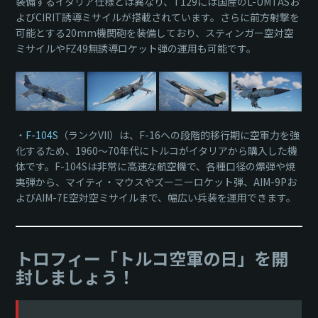
装備するイタリア仕様とは異なり、T129には国産のL-UMTASお
よびCIRIT誘導ミサイルが搭載されています。さらに前方射撃を
可能とする20mm機関砲を装備しており、スティンガー空対空
ミサイルやFZ49無誘導ロケット弾の運用も可能です。
・
F-104S
（ランクVII）は、F-16への段階的移行期に空軍力を強
化するため、1960～70年代にトルコがイタリアから購入した機
体です。F-104Sは非常に高速な航空機で、各種口径の爆弾や焼
夷弾から、マイティ・マウスやズーニーロケット弾、AIM-9Pお
よびAIM-7E空対空ミサイルまで、幅広い兵装を運用できます。
トロフィー「トルコ空軍の日」を開
封しましょう！