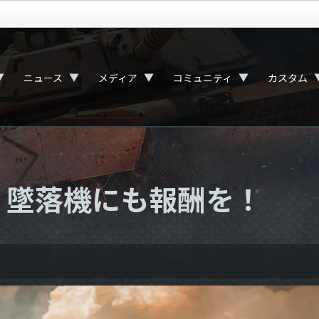
▼
▼
▼
▼
ニュース
メディア
コミュニティ
カスタム
r』：墜落機にも報酬を！