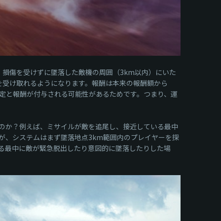
す。損傷を受けずに墜落した敵機の周囲（3km以内）にいた
を受け取れるようになります。報酬は本来の報酬額から
判定と報酬が付与される可能性があるためです。つまり、運
のか？例えば、ミサイルが敵を追尾し、接近している最中
が、システムはまず墜落地点3km範囲内のプレイヤーを探
る最中に敵が緊急脱出したり意図的に墜落したりした場