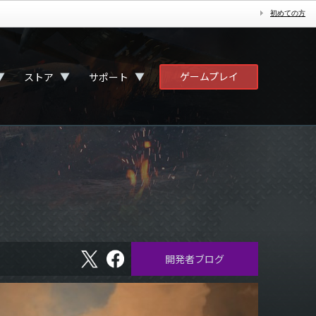
初めての方
ゲームプレイ
▼
▼
▼
ストア
サポート
X
フ
開発者ブログ
ェ
イ
ス
ブ
ッ