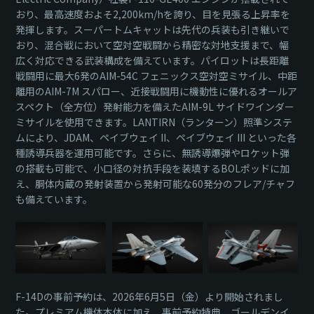
おり、最高速度およそ2,200km/hを誇り、目を見張る上昇率を
発揮します。スーパートムキャットは先代の兵装も引き継いで
おり、混合戦において空対空戦闘から精密な対地支援まで、幅
広く対応できる武装構成を備えています。パイロットは長距離
戦闘用に最大6発のAIM-54C フェニックス空対空ミサイル、中距
離用のAIM-7M スパロー、近接戦闘用に機動性に優れるオールア
スペクト（全方位）発射能力を備えたAIM-9L サイドワインダー
ミサイルを使用できます。LANTIRN（ランターン）照準システ
ムにより、JDAM、ペイブウェイ II、ペイブウェイ III といった各
種誘導兵器を運用可能です。さらに、無誘導爆弾やロケット弾
の搭載も可能で、小口径の対抗手段を装填するBOLポッドに加
え、胴体内蔵の発射装置から発射可能な60発分のフレア/チャフ
も備えています。
F-14Dの事前予約は、2026年6月5日（金）より開始されまし
た。プレミアム機体本体に加え、事前予約特典、ゴールデンイ