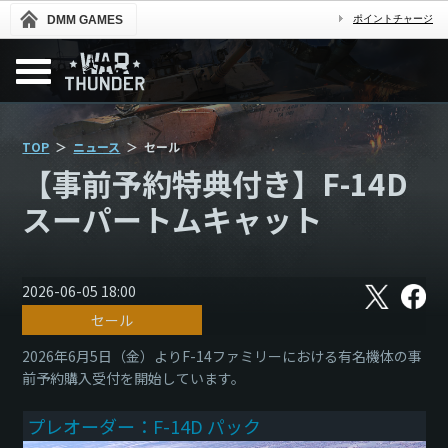
DMM GAMES
ポイントチャージ
TOP
ニュース
セール
【事前予約特典付き】F-14D
スーパートムキャット
X
フ
2026-06-05 18:00
ェ
セール
イ
ス
ブ
2026年6月5日（金）よりF-14ファミリーにおける有名機体の事
ッ
前予約購入受付を開始しています。
ク
プレオーダー：F-14D パック