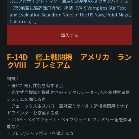
ルニア州ポイント・マグー海軍航空基地VX-9 ヴァンパイアズ
（第9航空試験評価飛行隊）塗装（VX-9 Vampires (Air Test
and Evaluation Squadron Nine) of the US Navy, Point Mugu,
California）」
購入する
F-14D 艦上戦闘機 アメリカ ラン
クVIII プレミアム
特徴：
・優れた飛行性能を有する点
・光学式目標識別機能付きのデジタルレーダー/赤外線捜索追尾
システムを備える点
・フェニックス＆スパロー空対空ミサイル＋近接戦闘用のサイ
ドワインダーを搭載する点
・JDAM・ペイブウェイ II・ペイブウェイ III ファミリーを懸架可
能な点
・フレア/チャフポッドを備える点