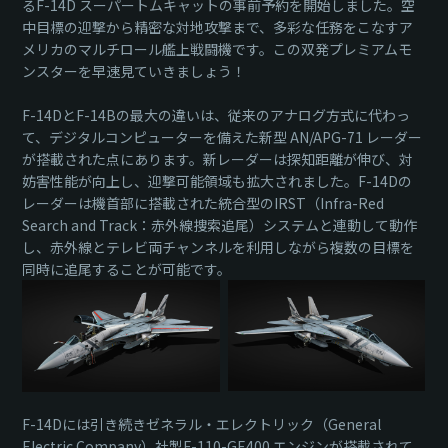
るF-14D スーパートムキャットの事前予約を開始しました。空
中目標の迎撃から精密な対地攻撃まで、多彩な任務をこなすア
メリカのマルチロール艦上戦闘機です。この双発プレミアムモ
ンスターを早速見ていきましょう！
F-14DとF-14Bの最大の違いは、従来のアナログ方式に代わっ
て、デジタルコンピューターを備えた新型 AN/APG-71 レーダー
が搭載された点にあります。新レーダーは探知距離が伸び、対
妨害性能が向上し、迎撃可能領域も拡大されました。F-14Dの
レーダーは機首部に搭載された統合型のIRST（Infra-Red
Search and Track：赤外線捜索追尾）システムと連動して動作
し、赤外線とテレビ両チャンネルを利用しながら複数の目標を
同時に追尾することが可能です。
F-14Dには引き続きゼネラル・エレクトリック（General
Electric Company）社製F-110-GE400 エンジンが搭載されて