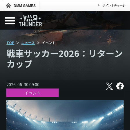
DMM GAMES
ポイントチャージ
TOP
ニュース
イベント
戦車サッカー2026：リターン
カップ
X
フ
2026-06-30 09:00
ェ
イベント
イ
ス
ブ
ッ
ク