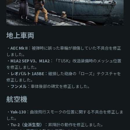
地上車両
・
AEC Mk II
：被弾時に誤った車輪が損傷していた不具合を修正
しました。
・
M1A2 SEP V3、M1A2
：「TUSK」改造装備時のメッシュ位置
を修正しました。
・
レオパルト 1A5BE
：破損した砲身の「ローズ」テクスチャを
修正しました。
・
フンメル
：車体後部の碑文を修正しました。
航空機
・
Yak-130
：曲技飛行スモークの位置に関する不具合を修正しま
した。
・
Tu-2（全派生型）
：昇降計の動作を修正しました。