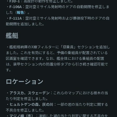
・
F3D-1
：高度計の動作を修正しました。
・
F-106A
：空対空ミサイル発射時のドアの自動開閉を修正しま
した（
報告
）。
・
F-111A
：空対空ミサイル発射時および爆弾投下時のドアの自
動開閉を追加しました。
艦艇
・艦艇格納庫のX線フィルターに「搭乗員」セクションを追加し
ました。これを有効にすると、予備の乗組員が配置されている
区画室を確認できます。なお、艦全体における乗組員の配置
は、装甲セクション内の防護分析タブから引き続き確認可能で
す。
ロケーション
・
アラスカ、スウェーデン
：これらのマップにおける樹木の当
たり判定を修正しました。
・
ヒュルトゲンの森、灰の川
：一部の岩の当たり判定に関する
不具合を修正しました。
・
マジノ線（冬）
：凍結した湖の当たり判定に関する不具合を